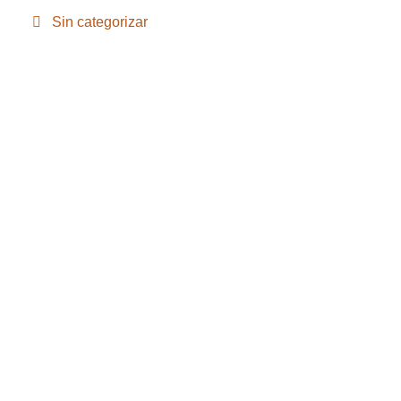
Sin categorizar
©2020 Bioventus. Todos los derechos reservados.
Política de privacidad
|
Términos de uso
|
Derechos de autor y
exención de responsabilidad
ACERCA DE NOSOTROS
PRODUCTOS
PACIENTES
MÉDICOS