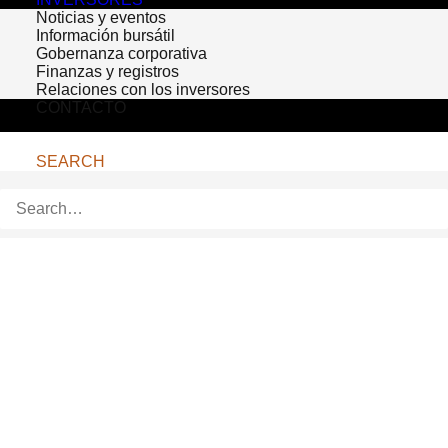
Noticias y eventos
Información bursátil
Gobernanza corporativa
Finanzas y registros
Relaciones con los inversores
CONTACTO
SEARCH
Bioventus Shares 2017
Science Summit
Schedule, Enhancements
to Bioventus Academy
DURHAM, NC – January 30, 2017 –
Bioventus,
a global leader in
orthobiologics, today announced the