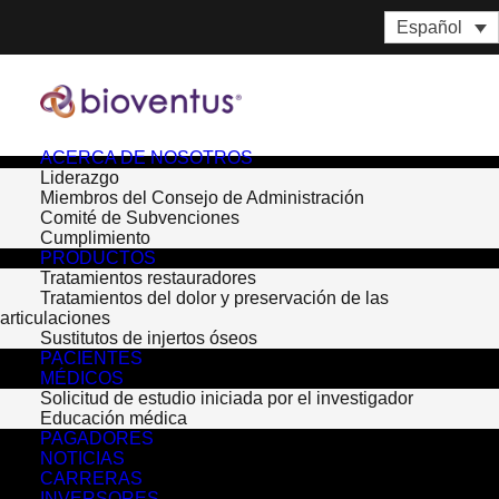
Español
ACERCA DE NOSOTROS
Liderazgo
Miembros del Consejo de Administración
Comité de Subvenciones
Cumplimiento
PRODUCTOS
Tratamientos restauradores
Tratamientos del dolor y preservación de las
articulaciones
Sustitutos de injertos óseos
PACIENTES
MÉDICOS
Month: enero 2017
Solicitud de estudio iniciada por el investigador
Educación médica
PAGADORES
NOTICIAS
CARRERAS
INVERSORES