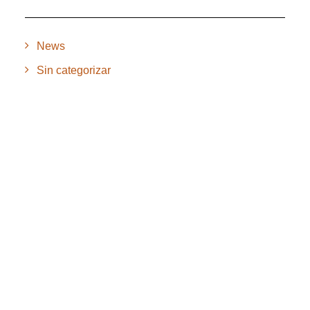
News
Sin categorizar
©2020 Bioventus. Todos los derechos reservados.
Política de privacidad
|
Términos de uso
|
Derechos de autor y
exención de responsabilidad
ACERCA DE NOSOTROS