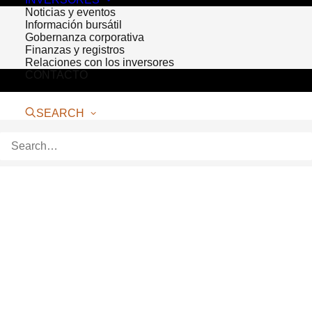
Noticias y eventos
Información bursátil
Gobernanza corporativa
Finanzas y registros
Relaciones con los inversores
CONTACTO
SEARCH
Bioventus Raises $10,000
for Opportunity Village
LAS VEGAS – February 13, 2017 –
Bioventus
, a global leader in
orthobiologic solutions, announced it
raised $10,000 for
Opportunity Village
.
More than 240 Bioventus employees,
most of whom make up the Bioventus US