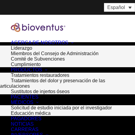
Español
ACERCA DE NOSOTROS
Liderazgo
Miembros del Consejo de Administración
Comité de Subvenciones
Cumplimiento
PRODUCTOS
Tratamientos restauradores
Tratamientos del dolor y preservación de las
articulaciones
Sustitutos de injertos óseos
PACIENTES
MÉDICOS
Month: marzo 2019
Solicitud de estudio iniciada por el investigador
Educación médica
PAGADORES
NOTICIAS
CARRERAS
INVERSORES