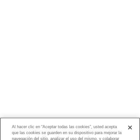
©2020 Bioventus. Todos los derechos reservados.
Política de privacidad
|
Términos de uso
|
Derechos de autor y
exención de responsabilidad
ACERCA DE NOSOTROS
PRODUCTOS
PACIENTES
MÉDICOS
PAGADORES
NOTICIAS
CARRERAS
INVERSORES
CONTACTO
Al hacer clic en “Aceptar todas las cookies”, usted acepta
que las cookies se guarden en su dispositivo para mejorar la
BIONET
navegación del sitio, analizar el uso del mismo, y colaborar