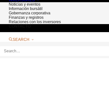
Noticias y eventos
Información bursátil
Gobernanza corporativa
Finanzas y registros
Relaciones con los inversores
CONTACTO
SEARCH
Bioventus Launches
OSTEOAMP SELECT Fibers
DURHAM, NC
– March 27, 2019 –
Bioventus
, a global leader in
orthobiologic solutions, is launching
OSTEO
AMP SELECT Fibers
,
an innovative
addition to its allograft line of
OSTEOAMP
bone graft substitutes for spine, foot &