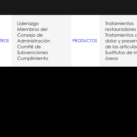
Liderazgo
Tratamientos
Miembros del
restauradores
Consejo de
Tratamientos 
Administración
dolor y prese
TROS
PRODUCTOS
Comité de
de las articul
Subvenciones
Sustitutos de i
Cumplimiento
óseos
Month: octubre 201