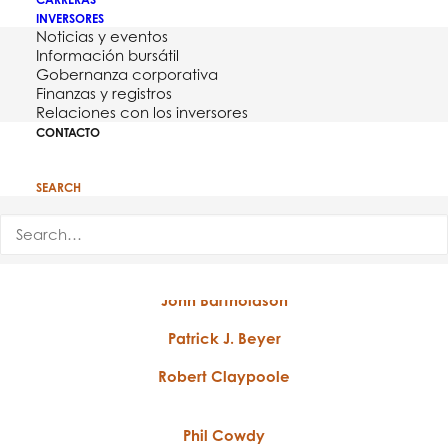
INVERSORES
Noticias y eventos
Información bursátil
Gobernanza corporativa
Finanzas y registros
Miembros del Consejo
Relaciones con los inversores
CONTACTO
de Administración
SEARCH
William A. “Bill” Hawkins III
Presidente
John Bartholdson
Patrick J. Beyer
Robert Claypoole
Phil Cowdy