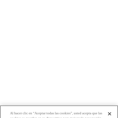
responsabilidad
ACERCA DE NOSOTROS
PRODUCTOS
PACIENTES
MÉDICOS
PAGADORES
NOTICIAS
CARRERAS
INVERSORES
CONTACTO
BIONET
Al hacer clic en “Aceptar todas las cookies”, usted acepta que las