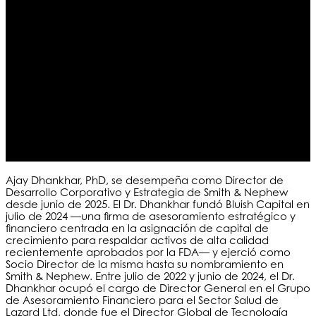
Ajay Dhankhar, PhD, se desempeña como Director de
Desarrollo Corporativo y Estrategia de Smith & Nephew
desde junio de 2025. El Dr. Dhankhar fundó Bluish Capital en
julio de 2024 —una firma de asesoramiento estratégico y
financiero centrada en la asignación de capital de
crecimiento para respaldar activos de alta calidad
recientemente aprobados por la FDA— y ejerció como
Socio Director de la misma hasta su nombramiento en
Smith & Nephew.
Entre julio de 2022 y junio de 2024, el Dr.
Dhankhar ocupó el cargo de Director General en el Grupo
de Asesoramiento Financiero para el Sector Salud de
Lazard Ltd, donde fue el Director Global de Tecnología