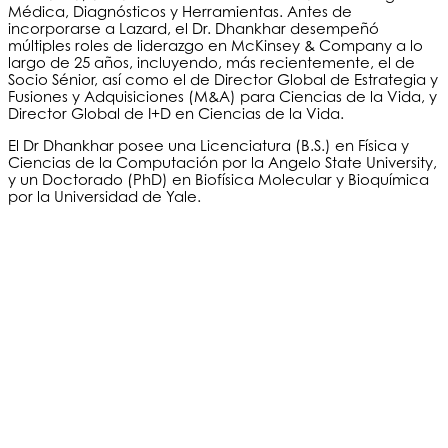
Médica, Diagnósticos y Herramientas.
Antes de
incorporarse a Lazard, el Dr. Dhankhar desempeñó
múltiples roles de liderazgo en McKinsey & Company a lo
largo de 25 años, incluyendo, más recientemente, el de
Socio Sénior, así como el de Director Global de Estrategia y
Fusiones y Adquisiciones (M&A) para Ciencias de la Vida, y
Director Global de I+D en Ciencias de la Vida.
El Dr Dhankhar posee una Licenciatura (B.S.) en Física y
Ciencias de la Computación por la Angelo State University,
y un Doctorado (PhD) en Biofísica Molecular y Bioquímica
por la Universidad de Yale.
©2020 Bioventus. Todos los derechos reservados.
Política de privacidad
|
Términos de uso
|
Derechos de autor y exención de