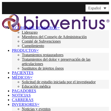
Español
ACERCA DE NOSOTROS
Liderazgo
Miembros del Consejo de Administración
Comité de Subvenciones
Cumplimiento
PRODUCTOS
Tratamientos restauradores
Tratamientos del dolor y preservación de las
articulaciones
Sustitutos de injertos óseos
PACIENTES
MÉDICOS
Solicitud de estudio iniciada por el investigador
Educación médica
PAGADORES
NOTICIAS
CARRERAS
INVERSORES
Noticias y eventos