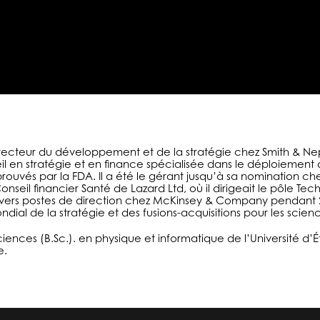
ecteur du développement et de la stratégie chez Smith & Nephe
seil en stratégie et en finance spécialisée dans le déploiemen
ouvés par la FDA. Il a été le gérant jusqu’à sa nomination c
nseil financier Santé de Lazard Ltd, où il dirigeait le pôle Tec
 divers postes de direction chez McKinsey & Company pendant
ndial de la stratégie et des fusions-acquisitions pour les scie
iences (B.Sc.).
en physique et informatique de l’Université d’
e.