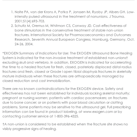
Nolte PA, van der Krans A, Patka P, Janssen IM, Ryaby JP, Albers GH. Low-
intensity pulsed ultrasound in the treatment of nonunions. J Trauma.
2001;51(4):693-703.
Schultz M, Oremus M, Whitman CS, Conway JD. Cost-effectiveness of
bone stimulators in the conservative treatment of stable non-union
fractures. International Society for Pharmacoeconomics and Outcomes
Research, Seventh Annual European Congress, Hamburg, Germany, Oct.
24-26, 2004.
*EXOGEN Summary of Indications for Use: The EXOGEN Ultrasound Bone Healing
System is indicated for the non-invasive treatment of established non-unions†
excluding skull and vertebra. In addition, EXOGEN is indicated for accelerating
the time to a healed fracture for fresh, closed, posteriorly displaced distal radius
fractures and fresh, closed or Grade I open tibial diaphysis fractures in skeletally
mature individuals when these fractures are orthopaedically managed by
closed reduction and cast immobilization.
There are no known contraindications for the EXOGEN device. Safety and
effectiveness has not been established for individuals lacking skeletal maturity;
pregnant or nursing women; patients with cardiac pacemakers; on fractures
due to bone cancer; or on patients with poor blood circulation or clotting
problems. Some patients may be sensitive to the ultrasound gel. Full prescribing
information can be found in product labeling, at www.exogen.com or by
contacting customer service at 1-800-396-4325.
†A non-union is considered to be established when the fracture site shows no
visibly progressive signs of healing.