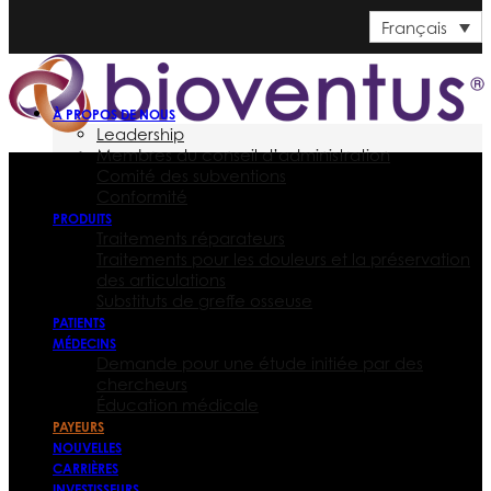
Français
À PROPOS DE NOUS
Leadership
Membres du conseil d’administration
Comité des subventions
Conformité
PRODUITS
Traitements réparateurs
Traitements pour les douleurs et la préservation
des articulations
Substituts de greffe osseuse
PATIENTS
MÉDECINS
Demande pour une étude initiée par des
chercheurs
Éducation médicale
PAYEURS
NOUVELLES
CARRIÈRES
INVESTISSEURS