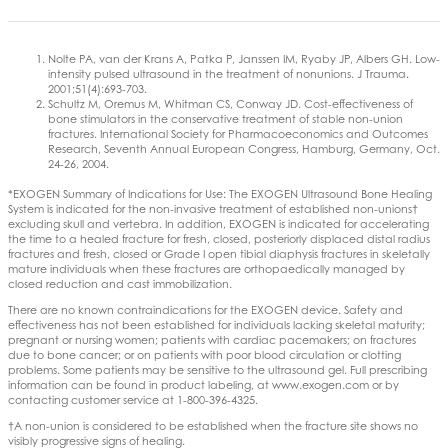
Nolte PA, van der Krans A, Patka P, Janssen IM, Ryaby JP, Albers GH. Low-
intensity pulsed ultrasound in the treatment of nonunions. J Trauma.
2001;51(4):693-703.
Schultz M, Oremus M, Whitman CS, Conway JD. Cost-effectiveness of
bone stimulators in the conservative treatment of stable non-union
fractures. International Society for Pharmacoeconomics and Outcomes
Research, Seventh Annual European Congress, Hamburg, Germany, Oct.
24-26, 2004.
*EXOGEN Summary of Indications for Use: The EXOGEN Ultrasound Bone Healing
System is indicated for the non-invasive treatment of established non-unions†
excluding skull and vertebra. In addition, EXOGEN is indicated for accelerating
the time to a healed fracture for fresh, closed, posteriorly displaced distal radius
fractures and fresh, closed or Grade I open tibial diaphysis fractures in skeletally
mature individuals when these fractures are orthopaedically managed by
closed reduction and cast immobilization.
There are no known contraindications for the EXOGEN device. Safety and
effectiveness has not been established for individuals lacking skeletal maturity;
pregnant or nursing women; patients with cardiac pacemakers; on fractures
due to bone cancer; or on patients with poor blood circulation or clotting
problems. Some patients may be sensitive to the ultrasound gel. Full prescribing
information can be found in product labeling, at www.exogen.com or by
contacting customer service at 1-800-396-4325.
†A non-union is considered to be established when the fracture site shows no
visibly progressive signs of healing.