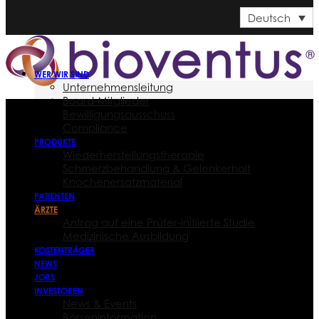
Deutsch
WER WIR SIND
Unternehmensleitung
Board-Mitglieder
Bewilligungsausschuss
Compliance
PRODUKTE
Wiederherstellungstherapie
Schmerzbehandlung & Gelenkerhalt
Knochenersatzmaterial
PATIENTEN
ÄRZTE
Antrag auf eine Prüfer-initiierte Studie
Medizinische Ausbildung
KOSTENTRÄGER
NEWS
JOBS
INVESTOREN
News & Events
Börseninformation