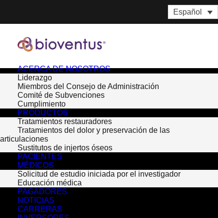
Español
ACERCA DE NOSOTROS
Liderazgo
Miembros del Consejo de Administración
Comité de Subvenciones
Cumplimiento
PRODUCTOS
Tratamientos restauradores
Tratamientos del dolor y preservación de las
articulaciones
Sustitutos de injertos óseos
PACIENTES
MÉDICOS
Month: noviembre 2016
Solicitud de estudio iniciada por el investigador
Educación médica
PAGADORES
NOTICIAS
CARRERAS
INVERSORES