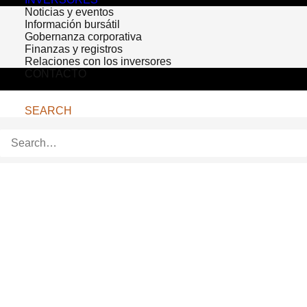
Noticias y eventos
Información bursátil
Gobernanza corporativa
Finanzas y registros
Relaciones con los inversores
CONTACTO
SEARCH
Bioventus Expands to
Mexico with DUROLANE
for Knee OA Patients
Bioventus
Expands to