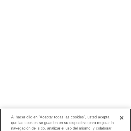
©2020 Bioventus. Todos los derechos reservados.
Política de privacidad
|
Términos de uso
|
Derechos de autor y
exención de responsabilidad
ACERCA DE NOSOTROS
PRODUCTOS
PACIENTES
MÉDICOS
PAGADORES
NOTICIAS
CARRERAS
INVERSORES
CONTACTO
Al hacer clic en “Aceptar todas las cookies”, usted acepta
que las cookies se guarden en su dispositivo para mejorar la
BIONET
navegación del sitio, analizar el uso del mismo, y colaborar