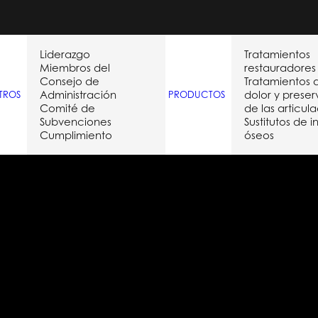
Liderazgo
Tratamientos
Miembros del
restauradores
Consejo de
Tratamientos 
Administración
dolor y prese
TROS
PRODUCTOS
Comité de
de las articul
Subvenciones
Sustitutos de i
Cumplimiento
óseos
Month: marzo 2021