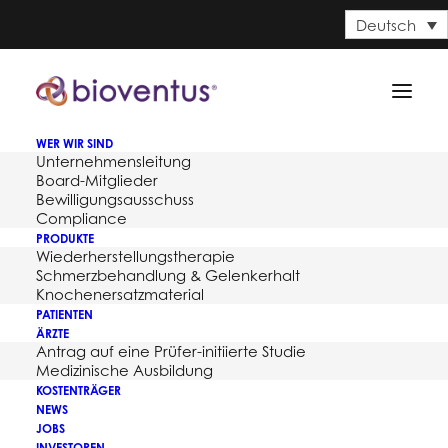
Deutsch
WER WIR SIND
Unternehmensleitung
Board-Mitglieder
Bewilligungsausschuss
Compliance
PRODUKTE
Wiederherstellungstherapie
Schmerzbehandlung & Gelenkerhalt
Knochenersatzmaterial
PATIENTEN
ÄRZTE
Antrag auf eine Prüfer-initiierte Studie
Month: August 2021
Medizinische Ausbildung
KOSTENTRÄGER
NEWS
JOBS
INVESTOREN