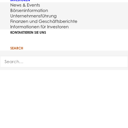
News & Events
Börseninformation
Unternehmensführung
Finanzen und Geschäftsberichte
Informationen für Investoren
KONTAKTIEREN SIE UNS
SEARCH
Bioventus Proceeds with
Option Structure
Agreement with CartiHeal
DURHAM, NC
– August 30, 2021
–
Bioventus Inc.
(Nasdaq: BVS)
(“Bioventus” or the
“Company”), a global leader in