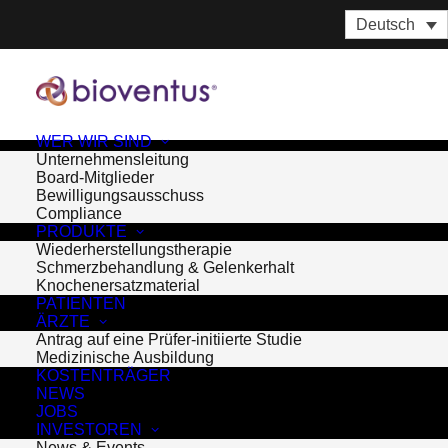
Deutsch
WER WIR SIND
Unternehmensleitung
Board-Mitglieder
Bewilligungsausschuss
Compliance
PRODUKTE
Wiederherstellungstherapie
Schmerzbehandlung & Gelenkerhalt
Knochenersatzmaterial
PATIENTEN
ÄRZTE
Antrag auf eine Prüfer-initiierte Studie
Month: Dezember 2014
Medizinische Ausbildung
KOSTENTRÄGER
NEWS
JOBS
INVESTOREN
News & Events