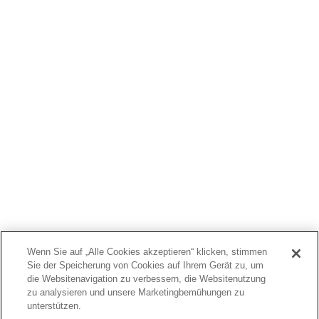
WER WIR SIND
PRODUKTE
PATIENTEN
ÄRZTE
KOSTENTRÄGER
NEWS
JOBS
INVESTOREN
KONTAKTIEREN SIE UNS
BIONET
Wenn Sie auf „Alle Cookies akzeptieren“ klicken, stimmen
Sie der Speicherung von Cookies auf Ihrem Gerät zu, um
die Websitenavigation zu verbessern, die Websitenutzung
zu analysieren und unsere Marketingbemühungen zu
unterstützen.