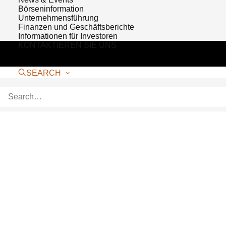
Börseninformation
Unternehmensführung
Finanzen und Geschäftsberichte
Informationen für Investoren
KONTAKTIEREN SIE UNS
SEARCH
Bioventus Receives
Award from Human
Factors and Ergonomics
Society
Bioventus