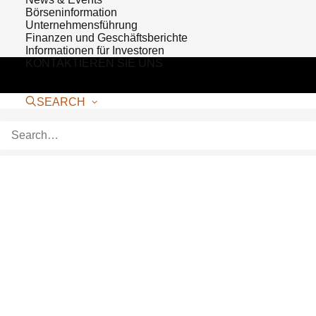
Börseninformation
Unternehmensführung
Finanzen und Geschäftsberichte
Informationen für Investoren
KONTAKTIEREN SIE UNS
SEARCH
Bioventus Launches
DUROLANE® SJ (1mL) in
Australia and New
Zealand; Receives
Expanded Indications for
DUROLANE (3mL)