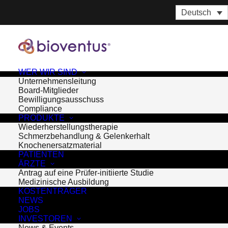
Deutsch
WER WIR SIND
Unternehmensleitung
Board-Mitglieder
Bewilligungsausschuss
Compliance
PRODUKTE
Wiederherstellungstherapie
Schmerzbehandlung & Gelenkerhalt
Knochenersatzmaterial
PATIENTEN
ÄRZTE
Antrag auf eine Prüfer-initiierte Studie
Month: August 2019
Medizinische Ausbildung
KOSTENTRÄGER
NEWS
JOBS
INVESTOREN
News & Events