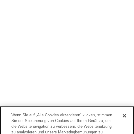
WER WIR SIND
PRODUKTE
PATIENTEN
ÄRZTE
KOSTENTRÄGER
NEWS
JOBS
INVESTOREN
KONTAKTIEREN SIE UNS
BIONET
Wenn Sie auf „Alle Cookies akzeptieren“ klicken, stimmen
Sie der Speicherung von Cookies auf Ihrem Gerät zu, um
die Websitenavigation zu verbessern, die Websitenutzung
zu analysieren und unsere Marketingbemühungen zu