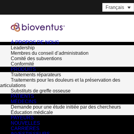
Français
À PROPOS DE NOUS
Leadership
Membres du conseil d’administration
Comité des subventions
Conformité
PRODUITS
Traitements réparateurs
Traitements pour les douleurs et la préservation des
articulations
Substituts de greffe osseuse
PATIENTS
MÉDECINS
Mois : mars 2017
Demande pour une étude initiée par des chercheurs
Éducation médicale
PAYEURS
NOUVELLES
CARRIÈRES
INVESTISSEURS