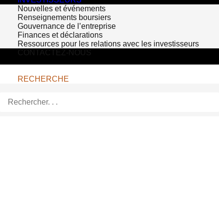
Nouvelles et événements
Renseignements boursiers
Gouvernance de l’entreprise
Finances et déclarations
Ressources pour les relations avec les investisseurs
CONTACTEZ-NOUS
RECHERCHE
Bioventus to Invest in New
Clinical Research for
EXOGEN
DURHAM, NC – March 15, 2017 –
Bioventus
, a global leader in
orthobiologics, today announced it will
commission an innovative series of real-