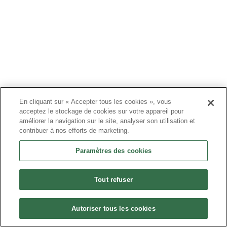
À PROPOS DE NOUS
PRODUITS
PATIENTS
En cliquant sur « Accepter tous les cookies », vous
acceptez le stockage de cookies sur votre appareil pour
MÉDECINS
améliorer la navigation sur le site, analyser son utilisation et
contribuer à nos efforts de marketing.
PAYEURS
Paramètres des cookies
NOUVELLES
CARRIÈRES
Tout refuser
INVESTISSEURS
CONTACTEZ-NOUS
Autoriser tous les cookies
BIONET