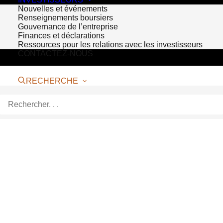
Nouvelles et événements
Renseignements boursiers
Gouvernance de l’entreprise
Finances et déclarations
Ressources pour les relations avec les investisseurs
CONTACTEZ-NOUS
RECHERCHE
Bioventus Opens
International
Headquarters and
Launches Products in the
Netherlands (English)
HOOFDDORP, THE NETHERLANDS
–
Bioventus, a global leader in active