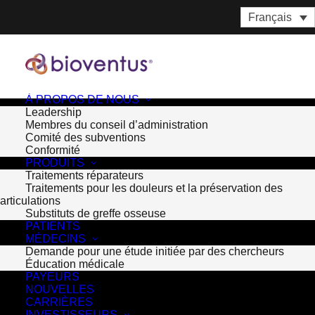
Français
À PROPOS DE NOUS
Leadership
Membres du conseil d’administration
Comité des subventions
Conformité
PRODUITS
Traitements réparateurs
Traitements pour les douleurs et la préservation des
articulations
Substituts de greffe osseuse
PATIENTS
MÉDECINS
Mois : décembre 2012
Demande pour une étude initiée par des chercheurs
Éducation médicale
PAYEURS
NOUVELLES
CARRIÈRES
INVESTISSEURS