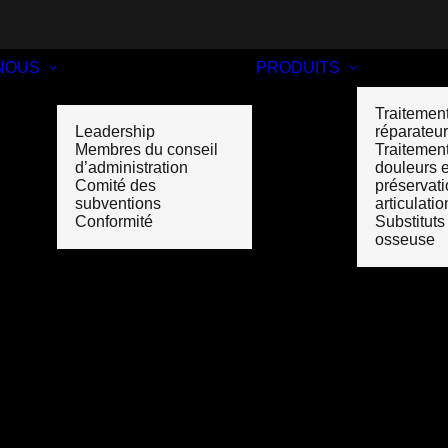
NOUS
PRODUITS
Traitemen
Leadership
réparateu
Membres du conseil
Traitement
d’administration
douleurs e
Comité des
préservat
subventions
articulatio
Conformité
Substituts
osseuse