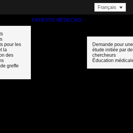
Français
PATIENTS
MÉDECINS
ts
rs
s pour les
Demande pour une
t la
étude initiée par d
ion des
chercheurs
ns
Éducation médical
 de greffe