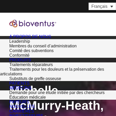
Français
À PROPOS DE NOUS
Leadership
Membres du conseil d’administration
Comité des subventions
Conformité
PRODUITS
Traitements réparateurs
Traitements pour les douleurs et la préservation des
articulations
Substituts de greffe osseuse
Back to Board Members
PATIENTS
Michelle
MÉDECINS
Demande pour une étude initiée par des chercheurs
Éducation médicale
McMurry-Heath,
PAYEURS
NOUVELLES
CARRIÈRES
INVESTISSEURS