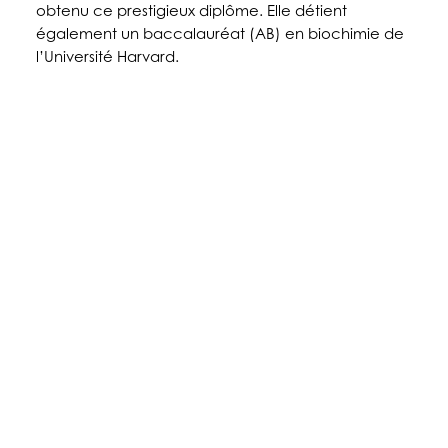
obtenu ce prestigieux diplôme. Elle détient
également un baccalauréat (AB) en biochimie de
l’Université Harvard.
À PROPOS DE NOUS
PRODUITS
PATIENTS
MÉDECINS
PAYEURS