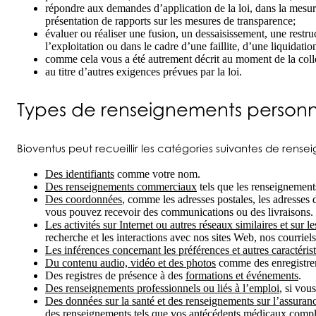
répondre aux demandes d’application de la loi, dans la mesur
présentation de rapports sur les mesures de transparence;
évaluer ou réaliser une fusion, un dessaisissement, une restruc
l’exploitation ou dans le cadre d’une faillite, d’une liquidati
comme cela vous a été autrement décrit au moment de la collec
au titre d’autres exigences prévues par la loi.
Types de renseignements personnel
Bioventus peut recueillir les catégories suivantes de rense
Des identifiants
comme votre nom.
Des renseignements commerciaux
tels que les renseignements
Des coordonnées
, comme les adresses postales, les adresses 
vous pouvez recevoir des communications ou des livraisons.
Les activités sur Internet ou autres réseaux similaires et sur le
recherche et les interactions avec nos sites Web, nos courriel
Les inférences concernant les préférences et autres caractéris
Du contenu audio, vidéo et des photos
comme des enregistreme
Des registres de présence à des
formations et événements
.
Des renseignements professionnels ou liés à l’emploi
, si vou
Des données sur la santé et des renseignements sur l’assuran
des renseignements tels que vos antécédents médicaux comple