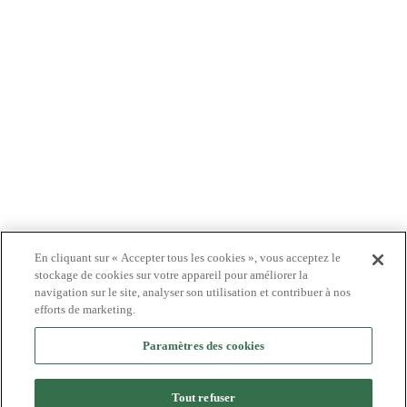
PATIENTS
MÉDECINS
PAYEURS
NOUVELLES
CARRIÈRES
INVESTISSEURS
CONTACTEZ-NOUS
BIONET
En cliquant sur « Accepter tous les cookies », vous acceptez le
stockage de cookies sur votre appareil pour améliorer la
navigation sur le site, analyser son utilisation et contribuer à nos
efforts de marketing.
Paramètres des cookies
©2024 Bioventus. Tous droits réservés.
Politique de confidentialité
|
Conditions d’utilisation
|
Droits d’auteur et avis de
non-responsabilité
Tout refuser