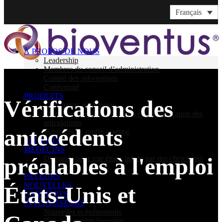
Français
À PROPOS DE NOUS
Leadership
Membres du conseil d’administration
Comité des subventions
Conformité
PRODUITS
Vérifications des
Traitements réparateurs
Traitements pour les douleurs et la préservation des
articulations
antécédents
Substituts de greffe osseuse
PATIENTS
MÉDECINS
préalables à l'emploi
Demande pour une étude initiée par des chercheurs
Éducation médicale
PAYEURS
NOUVELLES
États-Unis et
CARRIÈRES
INVESTISSEURS
Nouvelles et événements
Renseignements boursiers