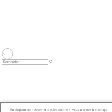
©2024 Bioventus. Tous droits réservés.
Politique de confidentialité
|
Conditions d’utilisation
|
Droits d’auteur et avis de
non-responsabilité
Tous les noms commerciaux référencés sont des marques commerciales ou des
marques déposées de leurs propriétaires respectifs.
En cliquant sur « Accepter tous les cookies », vous acceptez le stockage