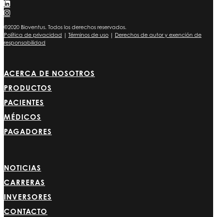
©2020 Bioventus. Todos los derechos reservados.
Política de privacidad
|
Términos de uso
|
Derechos de autor y exención de
responsabilidad
ACERCA DE NOSOTROS
PRODUCTOS
PACIENTES
MÉDICOS
PAGADORES
NOTICIAS
CARRERAS
INVERSORES
CONTACTO