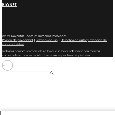
BIONET
©2024 Bioventus. Todos los derechos reservados.
Política de privacidad
|
Términos de uso
|
Derechos de autor y exención de
responsabilidad
Todos los nombres comerciales a los que se hace referencia son marcas
comerciales o marcas registradas de sus respectivos propietarios.