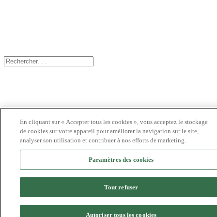
©2024 Bioventus. Tous droits réservés.
Politique de confidentialité
|
Conditions d’utilisation
|
Droits d’auteur et avis de
non-responsabilité
Tous les noms commerciaux référencés sont des marques commerciales ou des
marques déposées de leurs propriétaires respectifs.
En cliquant sur « Accepter tous les cookies », vous acceptez le stockage
de cookies sur votre appareil pour améliorer la navigation sur le site,
analyser son utilisation et contribuer à nos efforts de marketing.
Paramètres des cookies
Tout refuser
Autoriser tous les cookies