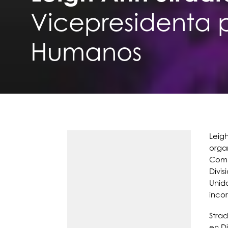
Vicepresidenta p
Humanos
Leig
orga
Comu
Divi
Unid
inco
Stra
en D