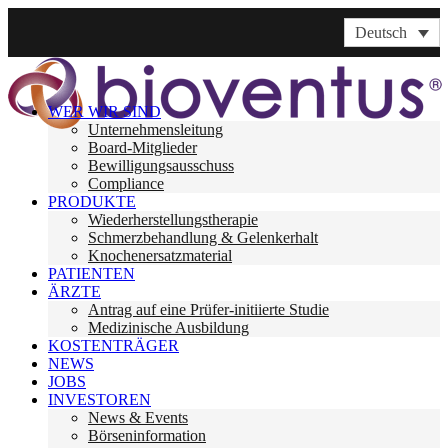
Deutsch
WER WIR SIND
Unternehmensleitung
Board-Mitglieder
Bewilligungsausschuss
Compliance
PRODUKTE
Wiederherstellungstherapie
Schmerzbehandlung & Gelenkerhalt
Knochenersatzmaterial
PATIENTEN
ÄRZTE
Antrag auf eine Prüfer-initiierte Studie
Medizinische Ausbildung
KOSTENTRÄGER
NEWS
JOBS
INVESTOREN
News & Events
Börseninformation