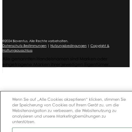
©2024 Bioventus. Alle Rechte vorbehalten.
Datenschutz-Bestimmungen
|
Nutzungsbedingungen
|
Copyright &
Haftungsausschluss
Alle genannten Handelsnamen sind Marken oder
eingetragene Marken ihrer jeweiligen Eigentümer.
Wenn Sie auf „Alle Cookies akzeptieren“ klicken, stimmen Sie
der Speicherung von Cookies auf Ihrem Gerät zu, um die
Websitenavigation zu verbessern, die Websitenutzung zu
analysieren und unsere Marketingbemühungen zu
unterstützen.