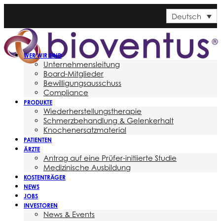
Deutsch
WER WIR SIND
Unternehmensleitung
Board-Mitglieder
Bewilligungsausschuss
Compliance
PRODUKTE
Wiederherstellungstherapie
Schmerzbehandlung & Gelenkerhalt
Knochenersatzmaterial
PATIENTEN
ÄRZTE
Antrag auf eine Prüfer-initiierte Studie
Medizinische Ausbildung
KOSTENTRÄGER
NEWS
JOBS
INVESTOREN
News & Events