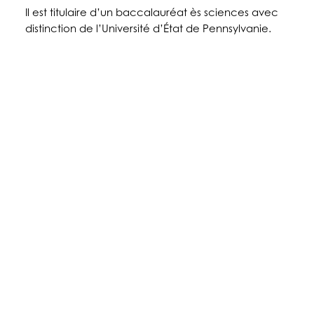
Il est titulaire d’un baccalauréat ès sciences avec
distinction de l’Université d’État de Pennsylvanie.
À PROPOS DE NOUS
PRODUITS
PATIENTS
MÉDECINS
PAYEURS