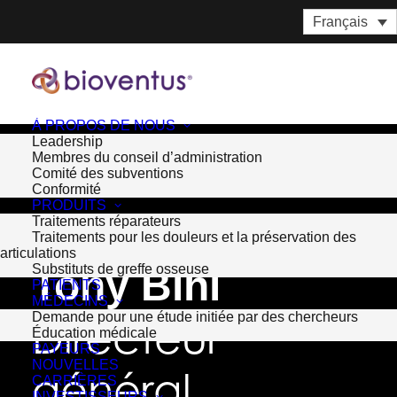
Français
À PROPOS DE NOUS
Leadership
Membres du conseil d’administration
Comité des subventions
Conformité
PRODUITS
Traitements réparateurs
Traitements pour les douleurs et la préservation des
Back to Leadership
articulations
Substituts de greffe osseuse
Tony Bihl
PATIENTS
MÉDECINS
Demande pour une étude initiée par des chercheurs
Directeur
Éducation médicale
PAYEURS
NOUVELLES
général
CARRIÈRES
INVESTISSEURS