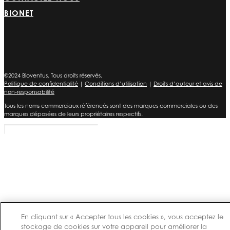
BIONET
©2024 Bioventus. Tous droits réservés.
Politique de confidentialité
|
Conditions d’utilisation
|
Droits d’auteur et avis de
non-responsabilité
Tous les noms commerciaux référencés sont des marques commerciales ou des
marques déposées de leurs propriétaires respectifs.
En cliquant sur « Accepter tous les cookies », vous acceptez le
stockage de cookies sur votre appareil pour améliorer la