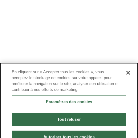
PRODUITS
PATIENTS
MÉDECINS
PAYEURS
NOUVELLES
CARRIÈRES
INVESTISSEURS
CONTACTEZ-NOUS
En cliquant sur « Accepter tous les cookies », vous
acceptez le stockage de cookies sur votre appareil pour
BIONET
améliorer la navigation sur le site, analyser son utilisation et
contribuer à nos efforts de marketing.
Paramètres des cookies
©2024 Bioventus. Tous droits réservés.
Politique de confidentialité
|
Conditions d’utilisation
|
Droits d’auteur
et avis de non-responsabilité
Tout refuser
Tous les noms commerciaux référencés sont des marques
commerciales ou des marques déposées de leurs propriétaires
respectifs.
Autoriser tous les cookies