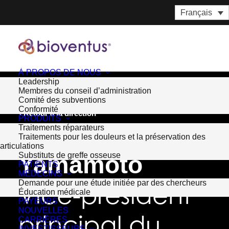
Français
À PROPOS DE NOUS
Leadership
Membres du conseil d’administration
Comité des subventions
Conformité
Retour à la direction
PRODUITS
Chris
Traitements réparateurs
Traitements pour les douleurs et la préservation des
articulations
Substituts de greffe osseuse
Yamamoto
PATIENTS
MÉDECINS
Demande pour une étude initiée par des chercheurs
Vice-président
Éducation médicale
PAYEURS
NOUVELLES
principal du
CARRIÈRES
INVESTISSEURS