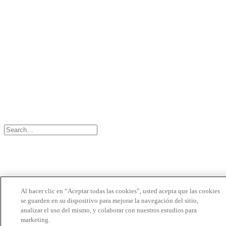
CONTACTO
BIONET
©2024 Bioventus. Todos los derechos reservados.
Política de privacidad
|
Términos de uso
|
Derechos de autor y exención de
responsabilidad
Todos los nombres comerciales a los que se hace referencia son marcas
comerciales o marcas registradas de sus respectivos propietarios.
Al hacer clic en “Aceptar todas las cookies”, usted acepta que las cookies
se guarden en su dispositivo para mejorar la navegación del sitio,
analizar el uso del mismo, y colaborar con nuestros estudios para
marketing.