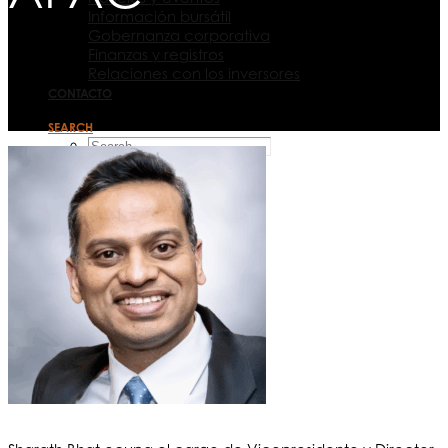
Información bursátil
Gobernanza corporativa
Finanzas y registros
Relaciones con los inversores
CONTACTO
SEARCH