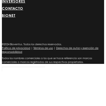
INVERSORES
CONTACTO
BIONET
©2024 Bioventus. Todos los derechos reservados.
Política de privacidad
|
Términos de uso
|
Derechos de autor y exención de
responsabilidad
Todos los nombres comerciales a los que se hace referencia son marcas
comerciales o marcas registradas de sus respectivos propietarios.