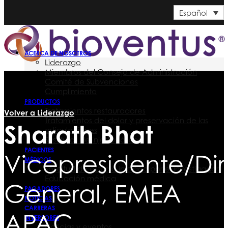
Español
ACERCA DE NOSOTROS
Liderazgo
Miembros del Consejo de Administración
Comité de Subvenciones
Cumplimiento
PRODUCTOS
Tratamientos restauradores
Volver a Liderazgo
Tratamientos del dolor y preservación de las
Sharath Bhat
articulaciones
Sustitutos de injertos óseos
PACIENTES
Vicepresidente/Dir
MÉDICOS
Solicitud de estudio iniciada por el investigador
Educación médica
General, EMEA
PAGADORES
NOTICIAS
CARRERAS
APAC
INVERSORES
Noticias y eventos