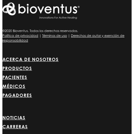
©2020 Bioventus. Todos los derechos reservados.
Política de privacidad
|
Términos de uso
|
Derechos de autor y exención de
responsabilidad
ACERCA DE NOSOTROS
PRODUCTOS
PACIENTES
MÉDICOS
PAGADORES
NOTICIAS
CARRERAS