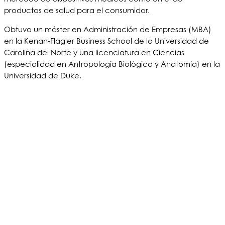
productos de salud para el consumidor.
Obtuvo un máster en Administración de Empresas (MBA)
en la Kenan-Flagler Business School de la Universidad de
Carolina del Norte y una licenciatura en Ciencias
(especialidad en Antropología Biológica y Anatomía) en la
Universidad de Duke.
©2020 Bioventus. Todos los derechos reservados.
Política de privacidad
|
Términos de uso
|
Derechos de autor y exención de
responsabilidad
ACERCA DE NOSOTROS
PRODUCTOS