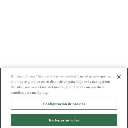
PACIENTES
MÉDICOS
PAGADORES
NOTICIAS
CARRERAS
INVERSORES
CONTACTO
BIONET
Al hacer clic en “Aceptar todas las cookies”, usted acepta que las
cookies se guarden en su dispositivo para mejorar la navegación
del sitio, analizar el uso del mismo, y colaborar con nuestros
estudios para marketing.
Configuración de cookies
©2024 Bioventus. Todos los derechos reservados.
Política de privacidad
|
Términos de uso
|
Derechos de autor y exención de
responsabilidad
Rechazarlas todas
Todos los nombres comerciales a los que se hace referencia son marcas