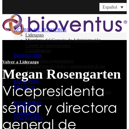
Español
ACERCA DE NOSOTROS
Liderazgo
Miembros del Consejo de Administración
Comité de Subvenciones
Cumplimiento
PRODUCTOS
Tratamientos restauradores
Volver a Liderazgo
Tratamientos del dolor y preservación de las
Megan Rosengarten
articulaciones
Sustitutos de injertos óseos
PACIENTES
Vicepresidenta
MÉDICOS
Solicitud de estudio iniciada por el investigador
Educación médica
sénior y directora
PAGADORES
NOTICIAS
CARRERAS
general de
INVERSORES
Noticias y eventos
Información bursátil